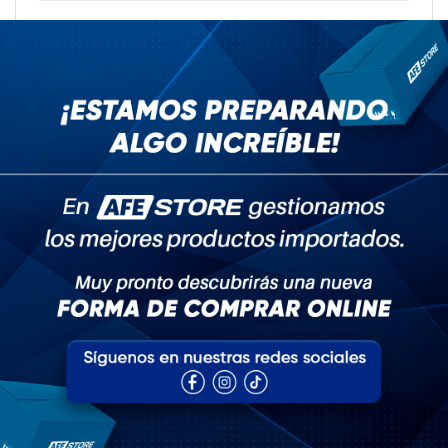
A Trip Back in Time: How People Talked
About Home 20 Years Ago
abril 29, 2020
How to Get Hired in the Home Industry
abril 29, 2020
Tags
Accesorios
cama
Cuidado de la salud
decoración
farmacia
joyería
medicamento
Moda
mueble
TIPS