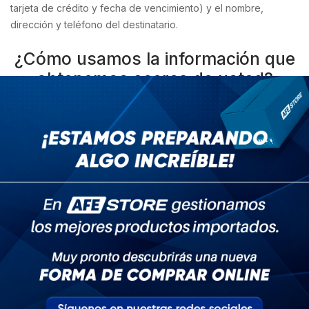
tarjeta de crédito y fecha de vencimiento) y el nombre,
dirección y teléfono del destinatario.
¿Cómo usamos la información que
obtenemos acerca de usted?
Usamos la información que obtenemos de usted para procesar
sus pedidos, brindar una experiencia de compras mejorada,
personalizada e informarle de ofertas y descuentos
especiales a través de correo directo o campañas de email y
marketing.
Su inscripción en nuestra página Web www.afe-store.com y la
previa aceptación de estas políticas nos autoriza a enviarle
correos electrónicos únicamente para actuar según lo
detallado en esta sección. No ponemos su información a
disposición de terceros (excepto subsidiarias, subcontratistas
o agencias actuando en representación nuestra y con respeto
a esta política de privacidad).