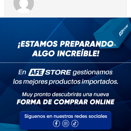
All Author Posts
Admin
PREVIOUS
Addicted to Home? Us Too 6 Reasons We Just
Can’t Stop
NEXT
Nutrients needed for bones and joints