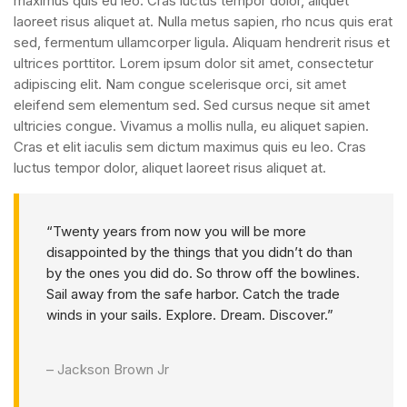
maximus quis eu leo. Cras luctus tempor dolor, aliquet
laoreet risus aliquet at. Nulla metus sapien, rho ncus quis erat
sed, fermentum ullamcorper ligula. Aliquam hendrerit risus et
ultrices porttitor. Lorem ipsum dolor sit amet, consectetur
adipiscing elit. Nam congue scelerisque orci, sit amet
eleifend sem elementum sed. Sed cursus neque sit amet
ultricies congue. Vivamus a mollis nulla, eu aliquet sapien.
Cras et elit iaculis sem dictum maximus quis eu leo. Cras
luctus tempor dolor, aliquet laoreet risus aliquet at.
“Twenty years from now you will be more
disappointed by the things that you didn’t do than
by the ones you did do. So throw off the bowlines.
Sail away from the safe harbor. Catch the trade
winds in your sails. Explore. Dream. Discover.”
– Jackson Brown Jr