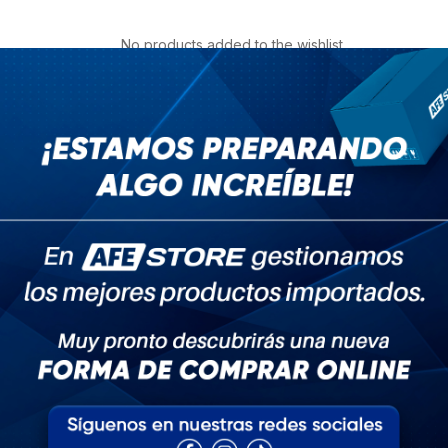
No products added to the wishlist
eniales